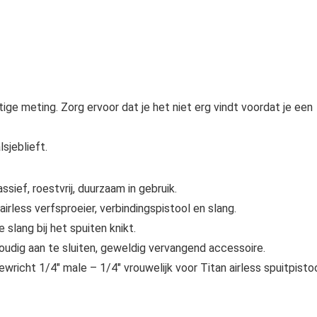
ge meting. Zorg ervoor dat je het niet erg vindt voordat je een
lsjeblieft.
f, roestvrij, duurzaam in gebruik.
rless verfsproeier, verbindingspistool en slang.
lang bij het spuiten knikt.
dig aan te sluiten, geweldig vervangend accessoire.
ewricht 1/4″ male – 1/4″ vrouwelijk voor Titan airless spuitpisto