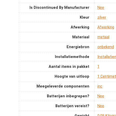
Is Discontinued By Manufacturer
‎Nee
Kleur
‎zilver
Afwerking
‎Afwerking
Materiaal
‎metaal
Energiebron
‎onbekend
Installatiemethode
‎Installati
Aantal items in pakket
‎1
Hoogte van uitloop
‎1 Centime
Meegeleverde componenten
‎inc
Batterijen inbegrepen?
‎Nee
Batterijen vereist?
‎Nee
Gewicht
‎0.09 Kilog