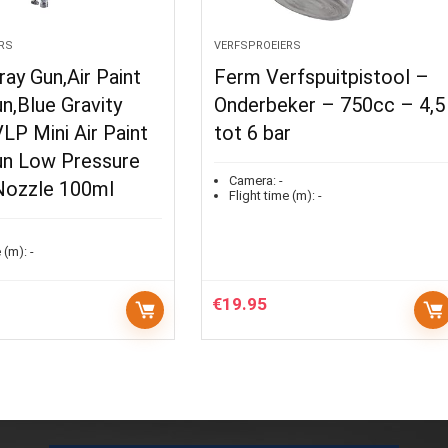
RS
VERFSPROEIERS
ray Gun,Air Paint
Ferm Verfspuitpistool –
n,Blue Gravity
Onderbeker – 750cc – 4,5
P Mini Air Paint
tot 6 bar
un Low Pressure
Camera:
-
ozzle 100ml
Flight time (m):
-
 (m):
-
€
19.95