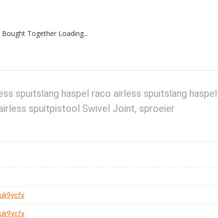
 Bought Together Loading...
less spuitslang haspel raco airless spuitslang haspel
airless spuitpistool Swivel Joint, sproeier
uk9ycfx
uk9ycfx