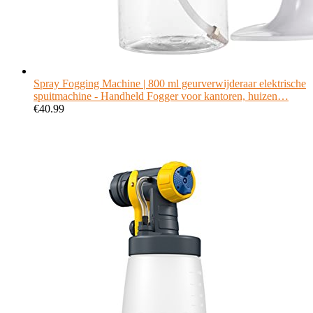
Spray Fogging Machine | 800 ml geurverwijderaar elektrische
spuitmachine - Handheld Fogger voor kantoren, huizen…
€
40.99