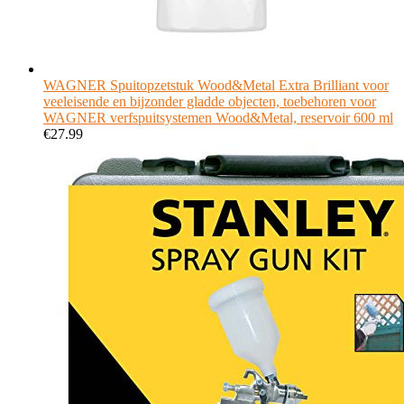
WAGNER Spuitopzetstuk Wood&Metal Extra Brilliant voor
veeleisende en bijzonder gladde objecten, toebehoren voor
WAGNER verfspuitsystemen Wood&Metal, reservoir 600 ml
€
27.99