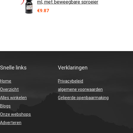
ml, met beweegbare sproeier
€
9.87
Snelle links
Verklaringen
Home
Privacybeleid
Overzicht
algemene voorwaarden
Alles winkelen
Gelieerde openbaarmaking
Blogs
Onze webshops
Adverteren