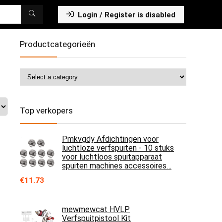
Login / Register is disabled
Productcategorieën
Top verkopers
Pmkvgdy Afdichtingen voor
luchtloze verfspuiten - 10 stuks
voor luchtloos spuitapparaat
spuiten machines accessoires…
€
11.73
mewmewcat HVLP
Verfspuitpistool Kit