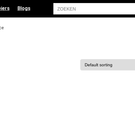
iers
Blogs
ce