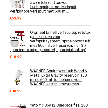
Zwaartekrachttoevoer
Luchtspuitpistool Minispuit
Verfpistool Verfspuit met 600 ml…
€
53.99
Origineel Einhell verfspuitopzetstuk
(accessoires voor
verfspuitsysteem, sproeiopzetstuk
met 800 ml verfreservoir, incl. 3 x
sproeiers, reinigingsborstel, sproeipistoolkop)
€
18.99
WAGNER Spuitopzetstuk Wood &
Metal Extra Gravity reservoir: 150
ml en 600 ml, toebehoren voor
WAGNER verfspuitsystemen
€
38.99
Yato YT-06912 Oliesproeifles, 200