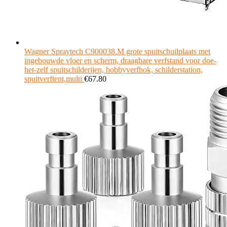
Wagner Spraytech C900038.M grote spuitschuilplaats met
ingebouwde vloer en scherm, draagbare verfstand voor doe-
het-zelf spuitschilderijen, hobbyverfhok, schilderstation,
spuitverftent,multi
€
67.80