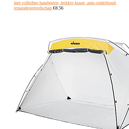
met volledige handgreep, trekker kraag, auto-onderhoud,
reparatiegereedschap
€
8.56