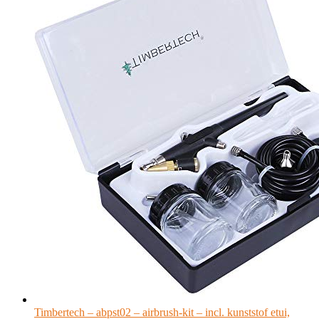
Timbertech – abpst02 – airbrush-kit – incl. kunststof etui,