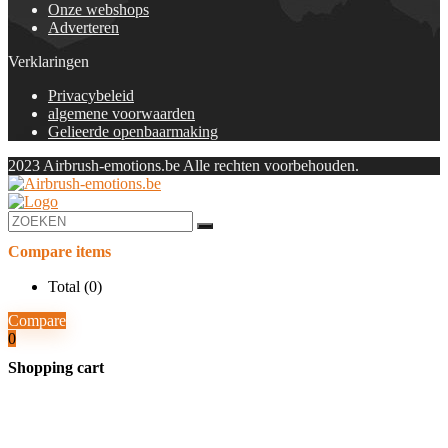
Onze webshops
Adverteren
Verklaringen
Privacybeleid
algemene voorwaarden
Gelieerde openbaarmaking
2023 Airbrush-emotions.be Alle rechten voorbehouden.
Compare items
Total (
0
)
Compare
0
Shopping cart