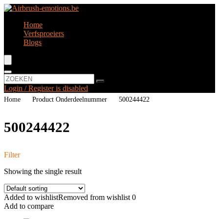
Home
Verfsproeiers
Blogs
Login / Register is disabled
Home
Product Onderdeelnummer
‎500244422
‎500244422
Filter
Showing the single result
Added to wishlist
Removed from wishlist
0
Add to compare