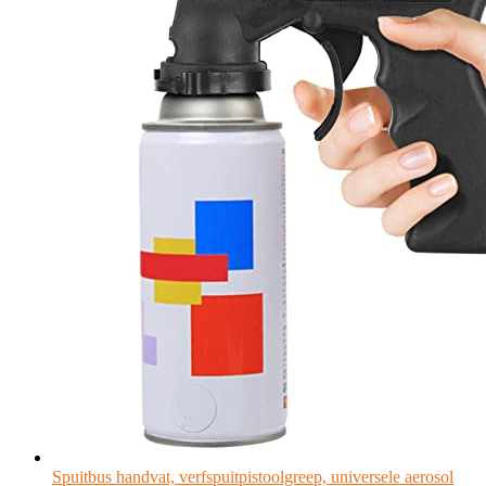
Spuitbus handvat, verfspuitpistoolgreep, universele aerosol