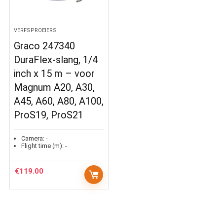
VERFSPROEIERS
Graco 247340
DuraFlex-slang, 1/4
inch x 15 m – voor
Magnum A20, A30,
A45, A60, A80, A100,
ProS19, ProS21
Camera:
-
Flight time (m):
-
€
119.00