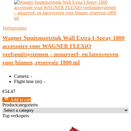
Verfsproeiers
Wagner Spuitopzetstuk Wall Extra I-Spray 1800
accessoire voor WAGNER FLEXiO
verfspuitsystemen – muurverf- en latexverven
voor binnen, reservoir 1800 ml
Camera:
-
Flight time (m):
-
€
54.47
Add to cart
Productcategorieën
Top verkopers