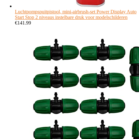
Luchtpompspuitpistool, mini-airbrush-set Power Display Auto
Start Stop 2 niveaus instelbare druk voor modelschilderen
€
141.99