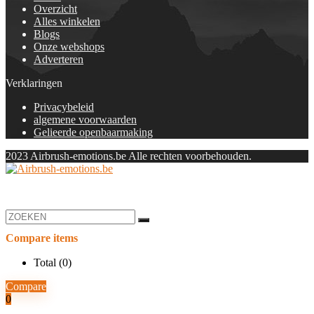
Overzicht
Alles winkelen
Blogs
Onze webshops
Adverteren
Verklaringen
Privacybeleid
algemene voorwaarden
Gelieerde openbaarmaking
2023 Airbrush-emotions.be Alle rechten voorbehouden.
Compare items
Total (
0
)
Compare
0