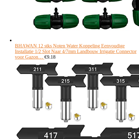
BHAWAN 12 stks Noten Water Koppeling Eenvoudige
Installatie 1/2 Slot Naar 4/7mm Landbouw Irrigatie Connector
voor Gazon…
€
9.18