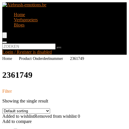
Home
Verfsproeiers
Blogs
Login / Register is disabled
Home
Product Onderdeelnummer
‎2361749
‎2361749
Filter
Showing the single result
Added to wishlist
Removed from wishlist
0
Add to compare