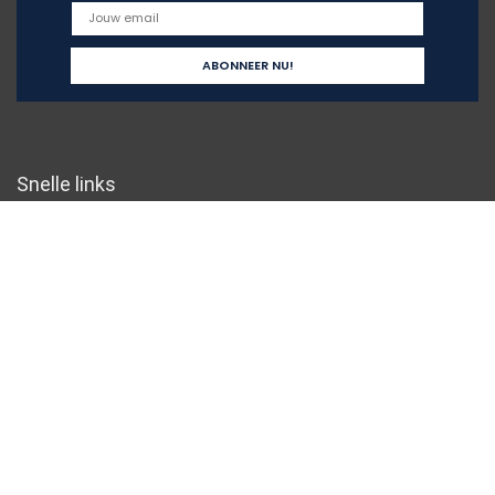
Snelle links
Home
Overzicht
Alles winkelen
Blogs
Onze webshops
Adverteren
Verklaringen
Privacybeleid