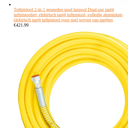
Tuftpistool 2-in-1 gesneden pool luspool Dual-use tapijt
tuftpistoolset, elektrisch tapijt tuftpistool, volledig aluminium
elektrisch tapijt tuftpistool voor snel weven van tapijten
€
421.99