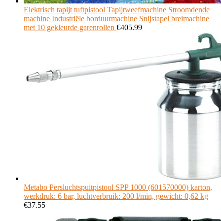
Elektrisch tapijt tuftpistool Tapijtweefmachine Stroomdende
machine Industriële borduurmachine Snijstapel breimachine
met 10 gekleurde garenrollen
€
405.99
Metabo Persluchtspuitpistool SPP 1000 (601570000) karton,
werkdruk: 6 bar, luchtverbruik: 200 l/min, gewicht: 0,62 kg
€
37.55