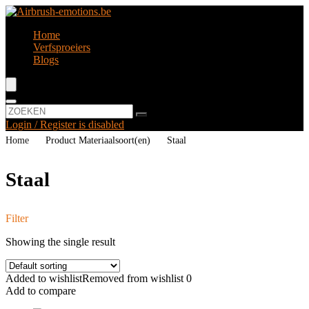
Home
Verfsproeiers
Blogs
Login / Register is disabled
Home
Product Materiaalsoort(en)
‎Staal
‎Staal
Filter
Showing the single result
Added to wishlist
Removed from wishlist
0
Add to compare