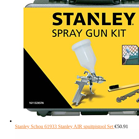
Stanley Schou 61933 Stanley AIR spuitpistool Set
€
50.91