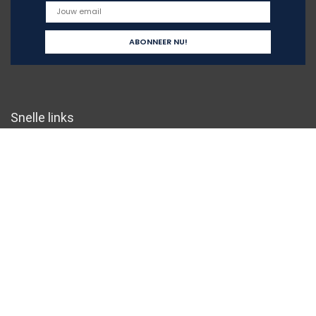
Snelle links
Home
Overzicht
Alles winkelen
Blogs
Onze webshops
Adverteren
Verklaringen
Privacybeleid