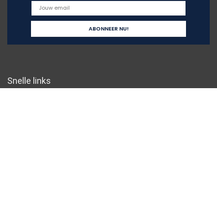
Snelle links
Home
Overzicht
Alles winkelen
Blogs
Onze webshops
Adverteren
Verklaringen
Privacybeleid