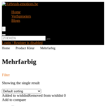
Home
Verfsproeiers
Blogs
Login / Register is disabled
Home
Product Kleur
‎Mehrfarbig
‎Mehrfarbig
Filter
Showing the single result
Added to wishlist
Removed from wishlist
0
Add to compare