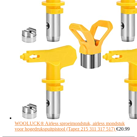
WOOLUCK® Airless sproeimondstuk, airless mondstuk
voor hogedrukspuitpistool (Tapez 215 311 317 517)
€
20.99