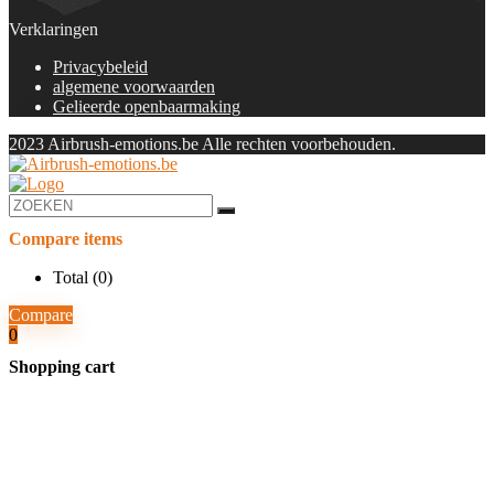
Verklaringen
Privacybeleid
algemene voorwaarden
Gelieerde openbaarmaking
2023 Airbrush-emotions.be Alle rechten voorbehouden.
Compare items
Total (
0
)
Compare
0
Shopping cart