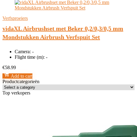
Verfsproeiers
vidaXL Airbrushset met Beker 0,2/0,3/0,5 mm
Mondstukken Airbrush Verfspuit Set
Camera:
-
Flight time (m):
-
€
58.99
Add to cart
Productcategorieën
Top verkopers