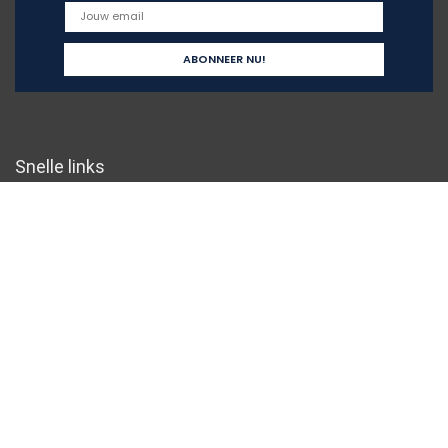
Snelle links
Home
Overzicht
Alles winkelen
Blogs
Onze webshops
Adverteren
Verklaringen
Privacybeleid