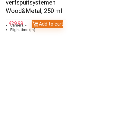
verfspuitsystemen
Wood&Metal, 250 ml
€
29.99
Add to cart
Camera:
-
Flight time (m):
-