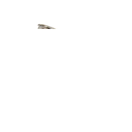
iwata HP-CR Revolution Airbrushpistool Airbrush 0,3 mm
€
139.00