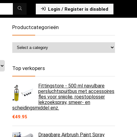
Login / Register is disabled
Productcategorieën
Top verkopers
Fittingstore - 500 ml navulbare
persluchtspuitbus met accessoires
fles voor snijolie, roestoplosser
lekzoekspray, smeer- en
scheidingsmiddel enz.
€
49.95
Draagbare Airbrush Paint Spray