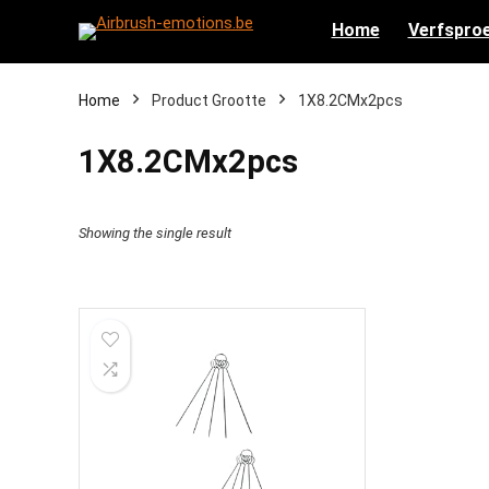
Home
Verfsproe
Home
Product Grootte
‎1X8.2CMx2pcs
‎1X8.2CMx2pcs
Showing the single result