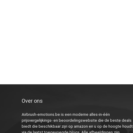
Over ons
Airbrush-emotions.be is een moderne alles-in-één
prijsvergelijkings- en beoordelingswebsite die de beste deals
biedt die beschikbaar zijn op amazon en u op de hoogte houdt
via de laatst toegevoegde blogs. Alle afbeeldingen zijn