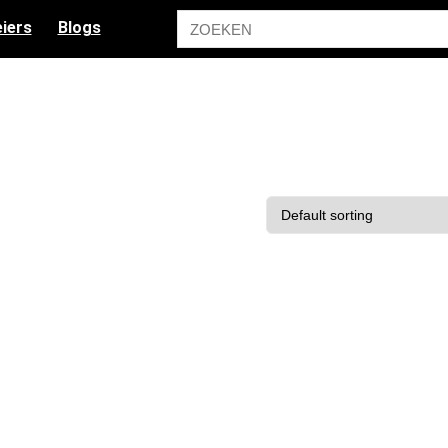
iers
Blogs