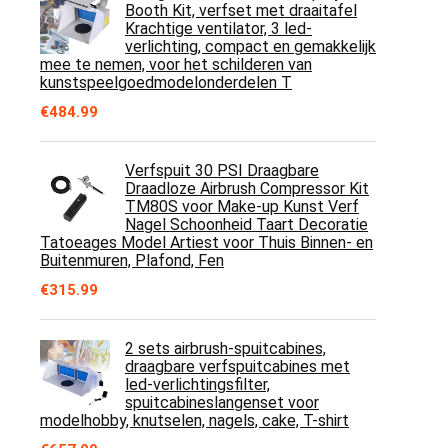
Booth Kit, verfset met draaitafel
Krachtige ventilator, 3 led-
verlichting, compact en gemakkelijk
mee te nemen, voor het schilderen van
kunstspeelgoedmodelonderdelen T
€
484.99
Verfspuit 30 PSI Draagbare
Draadloze Airbrush Compressor Kit
TM80S voor Make-up Kunst Verf
Nagel Schoonheid Taart Decoratie
Tatoeages Model Artiest voor Thuis Binnen- en
Buitenmuren, Plafond, Fen
€
315.99
2 sets airbrush-spuitcabines,
draagbare verfspuitcabines met
led-verlichtingsfilter,
spuitcabineslangenset voor
modelhobby, knutselen, nagels, cake, T-shirt