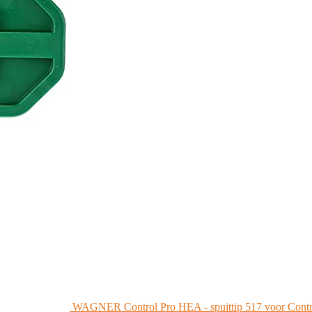
WAGNER Control Pro HEA - spuittip 517 voor Control P