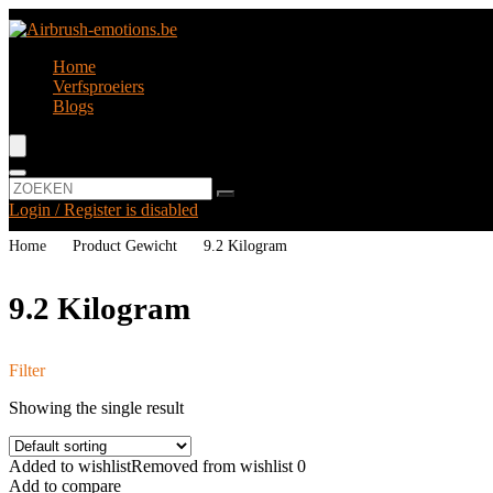
Home
Verfsproeiers
Blogs
Login / Register is disabled
Home
Product Gewicht
‎9.2 Kilogram
‎9.2 Kilogram
Filter
Showing the single result
Added to wishlist
Removed from wishlist
0
Add to compare