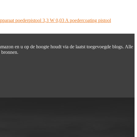
paraat poederpistool 3,3 W 0,03 A poedercoating pistool
 amazon en u op de hoogte houdt via de laatst toegevoegde blogs. Alle
e bronnen.