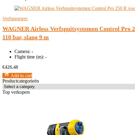
Verfsproeiers
WAGNER Airless Verfspuitsystemen Control Pro 25
110 bar, slang 9 m
Camera:
-
Flight time (m):
-
€
426.48
Add to cart
Productcategorieën
Top verkopers