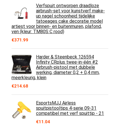
Verfspuit ontworpen draadloze
airbrush-set voor kunstverf make-
up nagel schoonheid tijdelijke
tatoeages cake decoratie model
artiest voor binnen- en buitenmuren, plafond,
ven (kleur: TM80S C rood)
€
371.99
Harder & Steenbeck 126594
Infinity CRplus twee-in-één #2
Airbrush-pistool met dubbele
werking, diameter 0,2 + 0,4 mm,
meerkleurig, klein
€
214.68
EsportsMJJ Airless
spuitpistooltips 4-serie 09-31
compatibel met verf spuittip - 21
€
11.04