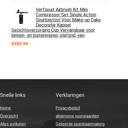
Verfspuit Airbrush Kit Mini
Compressor Set Single Action
Spuitpistool Voor Make-up Cake
Decoratie Kapper
Gezichtsverzorging Cup Vervangbaar voor
binnen- en buitenmuren, plafond, ven
€
282.99
Snelle links
Verklaringen
Home
Privacybeleid
Overzicht
algemene voorwaarden
Alles winkelen
Gelieerde openbaarmaking