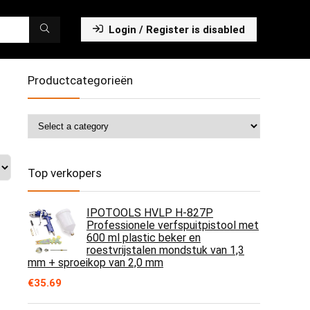
Login / Register is disabled
Productcategorieën
Top verkopers
IPOTOOLS HVLP H-827P
Professionele verfspuitpistool met
600 ml plastic beker en
roestvrijstalen mondstuk van 1,3
mm + sproeikop van 2,0 mm
€
35.69