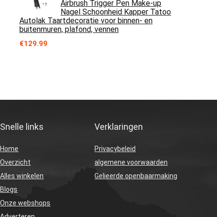
Airbrush Trigger Pen Make-up
Nagel Schoonheid Kapper Tatoo
Autolak Taartdecoratie voor binnen- en
buitenmuren, plafond, vennen
€
129.99
Snelle links
Verklaringen
Home
Privacybeleid
Overzicht
algemene voorwaarden
Alles winkelen
Gelieerde openbaarmaking
Blogs
Onze webshops
Adverteren