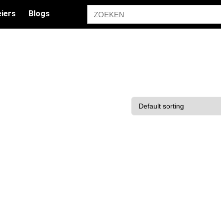
iers
Blogs