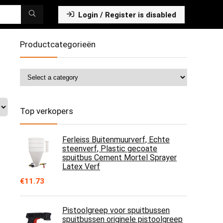
Login / Register is disabled
Productcategorieën
Top verkopers
Ferleiss Buitenmuurverf, Echte
steenverf, Plastic gecoate
spuitbus Cement Mortel Sprayer
Latex Verf
€
11.73
Pistoolgreep voor spuitbussen
spuitbussen originele pistoolgreep