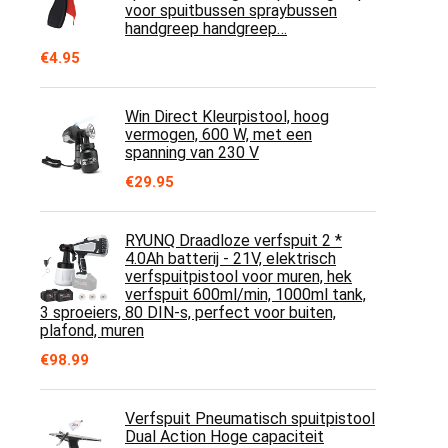
voor spuitbussen spraybussen
handgreep handgreep…
€
4.95
Win Direct Kleurpistool, hoog
vermogen, 600 W, met een
spanning van 230 V
€
29.95
RYUNQ Draadloze verfspuit 2 *
4.0Ah batterij - 21V, elektrisch
verfspuitpistool voor muren, hek
verfspuit 600ml/min, 1000ml tank,
3 sproeiers, 80 DIN-s, perfect voor buiten,
plafond, muren
€
98.99
Verfspuit Pneumatisch spuitpistool
Dual Action Hoge capaciteit