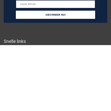
Snelle links
Home
Overzicht
Alles winkelen
Blogs
Onze webshops
Adverteren
Verklaringen
Privacybeleid