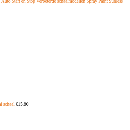
h Auto Start en Stop Verbeterde schaalmodellen Spray Paint Sunless
l schaal
€
15.80