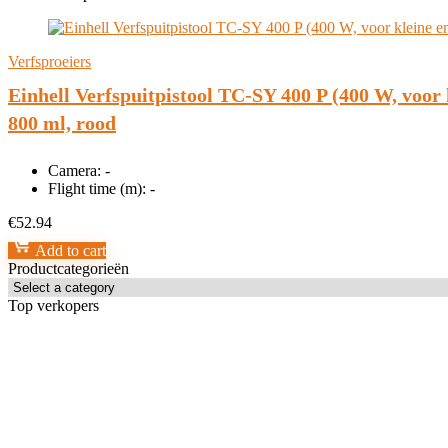
Verfsproeiers
Einhell Verfspuitpistool TC-SY 400 P (400 W, voor 
800 ml, rood
Camera:
-
Flight time (m):
-
€
52.94
Add to cart
Productcategorieën
Top verkopers