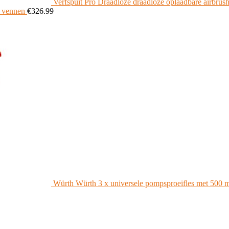
Verfspuit Pro Draadloze draadloze oplaadbare airbrus
, vennen
€
326.99
Würth Würth 3 x universele pompsproeifles met 500 m