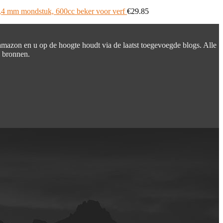
1,4 mm mondstuk, 600cc beker voor verf
€
29.85
 amazon en u op de hoogte houdt via de laatst toegevoegde blogs. Alle
e bronnen.