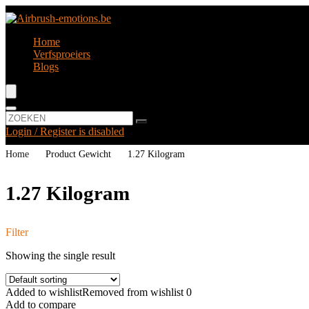
Home
Verfsproeiers
Blogs
Login / Register is disabled
Home
Product Gewicht
‎1.27 Kilogram
‎1.27 Kilogram
Filter
Showing the single result
Added to wishlist
Removed from wishlist
0
Add to compare