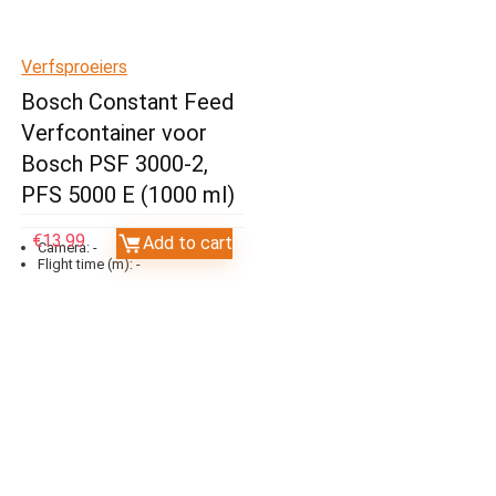
Verfsproeiers
Bosch Constant Feed
Verfcontainer voor
Bosch PSF 3000-2,
PFS 5000 E (1000 ml)
€
13.99
Add to cart
Camera:
-
Flight time (m):
-