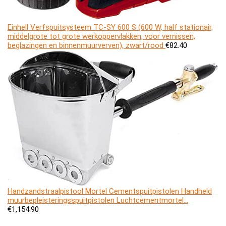
Einhell Verfspuitsysteem TC-SY 600 S (600 W, half stationair,
middelgrote tot grote werkoppervlakken, voor vernissen,
beglazingen en binnenmuurverven), zwart/rood
€
82.40
Handzandstraalpistool Mortel Cementspuitpistolen Handheld
muurbepleisteringsspuitpistolen Luchtcementmortel…
€
1,154.90