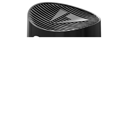
AUPROTEC 10 x sproeikop vervanging sproeikoppen
puntsproeikop spuitdop voor spuitbussen spray caps
zwart/wit
€
10.19