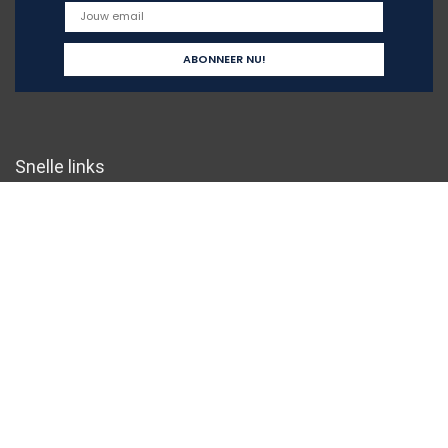
Snelle links
Home
Overzicht
Alles winkelen
Blogs
Onze webshops
Adverteren
Verklaringen
Privacybeleid