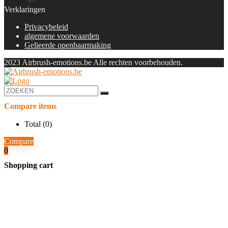
Verklaringen
Privacybeleid
algemene voorwaarden
Gelieerde openbaarmaking
2023 Airbrush-emotions.be Alle rechten voorbehouden.
Compare items
Total (
0
)
Compare
0
Shopping cart