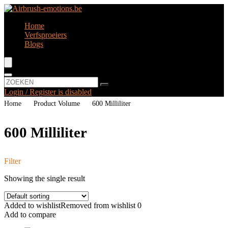
Home
Verfsproeiers
Blogs
Login / Register is disabled
Home
Product Volume
‎600 Milliliter
‎600 Milliliter
Filter
Showing the single result
Added to wishlist
Removed from wishlist
0
Add to compare