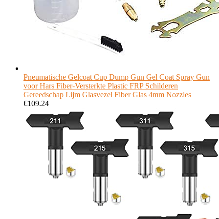
Pneumatische Gelcoat Cup Dump Gun Gel Coat Spray Gun
voor Hars Fiber-Versterkte Plastic FRP Schilderen
Gereedschap Lijm Glasvezel Fiber Glas 4mm Nozzles
€
109.24