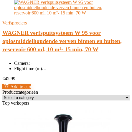
Verfsproeiers
WAGNER verfspuitsysteem W 95 voor
oplosmiddelhoudende verven binnen en buiten,
reservoir 600 ml, 10 m²- 15 min, 70 W
Camera:
-
Flight time (m):
-
€
45.99
Add to cart
Productcategorieën
Top verkopers