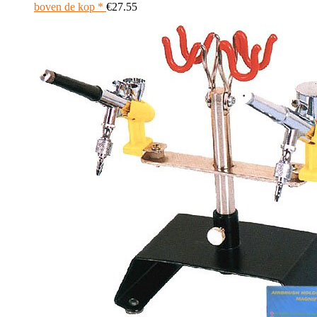
boven de kop *
€
27.55