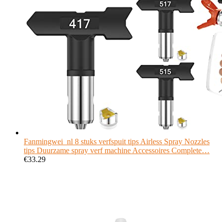
Fanmingwei_nl 8 stuks verfspuit tips Airless Spray Nozzles
tips Duurzame spray verf machine Accessoires Complete…
€
33.29