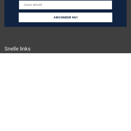
Snelle links
Home
Overzicht
Alles winkelen
Blogs
Onze webshops
Adverteren
Verklaringen
Privacybeleid