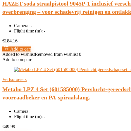
HAZET soda straalpistool 9045P-1 inclusief versc
overbrenging – voor schadevrij reinigen en ontlak
Camera:
-
Flight time (m):
-
€
184.16
Add to cart
Added to wishlist
Removed from wishlist
0
Add to compare
Verfsproeiers
Metabo LPZ 4 Set (601585000) Perslucht-gereedscha
voorraadbeker en PA-spiraalslang.
Camera:
-
Flight time (m):
-
€
49.99