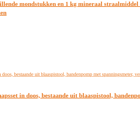
hillende mondstukken en 1 kg mineraal straalmidde
ken
psset in doos, bestaande uit blaaspistool, bandenp