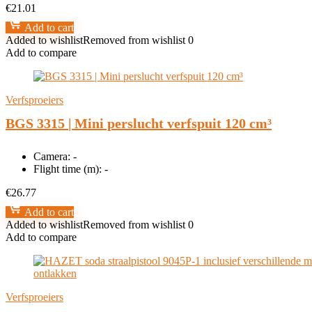
€
21.01
Add to cart
Added to wishlist
Removed from wishlist
0
Add to compare
Verfsproeiers
BGS 3315 | Mini perslucht verfspuit 120 cm³
Camera:
-
Flight time (m):
-
€
26.77
Add to cart
Added to wishlist
Removed from wishlist
0
Add to compare
Verfsproeiers