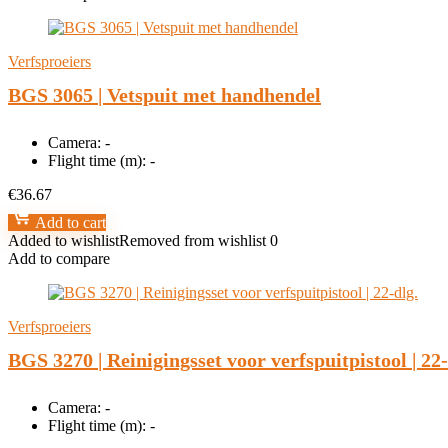
Verfsproeiers
BGS 3065 | Vetspuit met handhendel
Camera:
-
Flight time (m):
-
€
36.67
Add to cart
Added to wishlist
Removed from wishlist
0
Add to compare
Verfsproeiers
BGS 3270 | Reinigingsset voor verfspuitpistool | 22-
Camera:
-
Flight time (m):
-