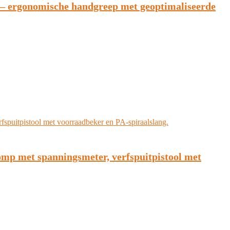
l – ergonomische handgreep met geoptimaliseerde
omp met spanningsmeter, verfspuitpistool met