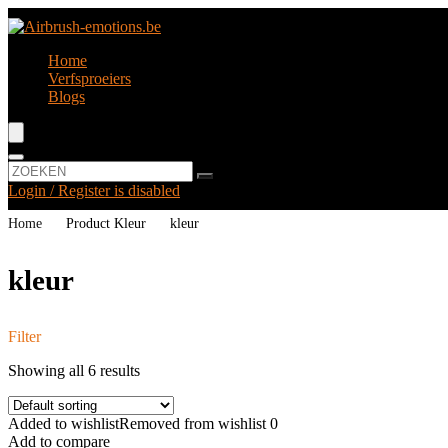
Home
Verfsproeiers
Blogs
Login / Register is disabled
Home
Product Kleur
‎kleur
‎kleur
Filter
Showing all 6 results
Added to wishlist
Removed from wishlist
0
Add to compare