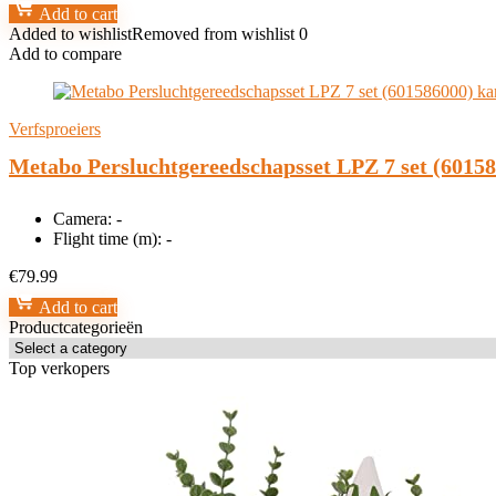
Add to cart
Added to wishlist
Removed from wishlist
0
Add to compare
Verfsproeiers
Metabo Persluchtgereedschapsset LPZ 7 set (60158
Camera:
-
Flight time (m):
-
€
79.99
Add to cart
Productcategorieën
Top verkopers