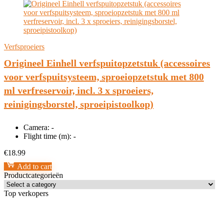
Verfsproeiers
Origineel Einhell verfspuitopzetstuk (accessoires
voor verfspuitsysteem, sproeiopzetstuk met 800
ml verfreservoir, incl. 3 x sproeiers,
reinigingsborstel, sproeipistoolkop)
Camera:
-
Flight time (m):
-
€
18.99
Add to cart
Productcategorieën
Top verkopers