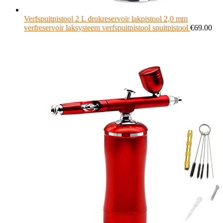
Verfspuitpistool 2 L drukreservoir lakpistool 2,0 mm
verfreservoir laksysteem verfspuitpistool spuitpistool
€
69.00