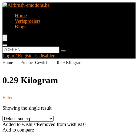
Home
Verfsproeiers
Blogs
Login / Register is disabled
Home
Product Gewicht
‎0.29 Kilogram
‎0.29 Kilogram
Filter
Showing the single result
Added to wishlist
Removed from wishlist
0
Add to compare