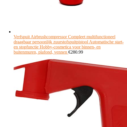
Verfspuit Airbrushcompressor Compleet multifunctioneel
draagbaar persoonlijk zuurstofspuitpistool Automatische start-
en stopfunctie Hobby-cosmetica voor binnen- en
buitenmuren, plafond, vennen
€
280.99