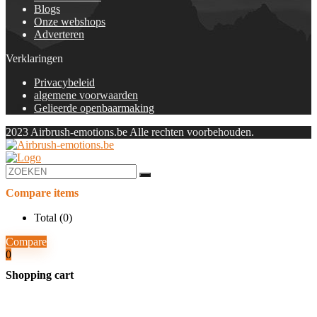
Blogs
Onze webshops
Adverteren
Verklaringen
Privacybeleid
algemene voorwaarden
Gelieerde openbaarmaking
2023 Airbrush-emotions.be Alle rechten voorbehouden.
Compare items
Total (
0
)
Compare
0
Shopping cart